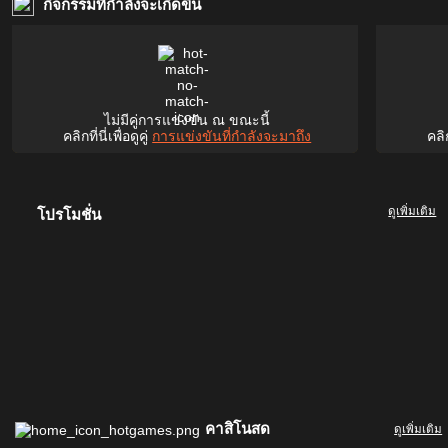
กิจกรรมที่กำลังจะเกิดขึ้น
ไม่มีคู่การแข่งขัน ณ ขณะนี้
คลิกที่นี่เพื่อดูคู่
การแข่งขันที่กำลังจะมาถึง
คลิก
ดูเพิ่มเติม
โปรโมชั่น
คาสิโนสด
ดูเพิ่มเติม